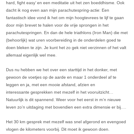
hard, fight easy’ en een meditatie uit het zen boeddhisme. Ook
dacht ik nog even aan mijn parachutespring-actie: Een
fantastisch idee vond ik het om mijn hoogtevrees te lijf te gaan
door mijn brevet te halen voor de vrije sprongen in het
parachutespringen. En dan de hele triathlons (Iron Man) die met
(behoorlijk) wat uren voorbereiding in de onderdelen goed te
doen bleken te zijn. Je kunt het zo gek niet verzinnen of het valt
allemaal eigenlijk wel mee.
Dus nu hebben we het over een starttijd in het donker, met
gewoon de voetjes op de aarde en maar 1 onderdeel af te
leggen en ja, met een mooie afstand, afzien en
interessante gesprekken met mezelf in het vooruitzicht…
Natuurlijk is dit spannend. Weer voor het eerst in m’n nieuwe
leven zo’n uitdaging met bovendien een extra dimensie er bij….
Het 30 km gesprek met mezelf was snel afgerond en evengoed
vlogen de kilometers voorbij. Dit moet ik gewoon doen.