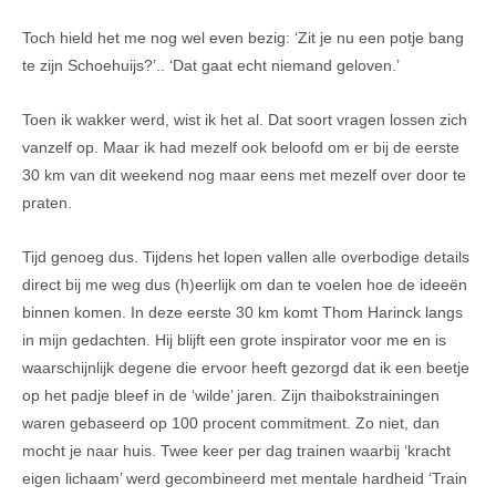
Toch hield het me nog wel even bezig: ‘Zit je nu een potje bang
te zijn Schoehuijs?’.. ‘Dat gaat echt niemand geloven.’
Toen ik wakker werd, wist ik het al. Dat soort vragen lossen zich
vanzelf op. Maar ik had mezelf ook beloofd om er bij de eerste
30 km van dit weekend nog maar eens met mezelf over door te
praten.
Tijd genoeg dus. Tijdens het lopen vallen alle overbodige details
direct bij me weg dus (h)eerlijk om dan te voelen hoe de ideeën
binnen komen. In deze eerste 30 km komt Thom Harinck langs
in mijn gedachten. Hij blijft een grote inspirator voor me en is
waarschijnlijk degene die ervoor heeft gezorgd dat ik een beetje
op het padje bleef in de ‘wilde’ jaren. Zijn thaibokstrainingen
waren gebaseerd op 100 procent commitment. Zo niet, dan
mocht je naar huis. Twee keer per dag trainen waarbij ‘kracht
eigen lichaam’ werd gecombineerd met mentale hardheid ‘Train